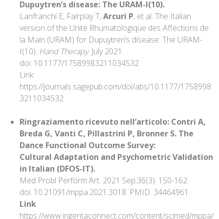
Dupuytren’s
disease: The URAM-I(10).
Lanfranchi E, Fairplay T,
Arcuri P
, et al. The Italian
version of the Unité Rhumatologique des Affections de
la Main (URAM) for Dupuytren’s disease: The URAM-
I(10).
Hand Therapy
. July 2021.
doi: 10.1177/17589983211034532
Link:
https://journals.sagepub.com/doi/abs/10.1177/1758998
3211034532
Ringraziamento ricevuto nell’articolo: Contri A,
Breda G, Vanti C, Pillastrini P, Bronner S. The
Dance Functional Outcome Survey:
Cultural Adaptation and Psychometric Validation
in Italian (DFOS-IT).
Med Probl Perform Art. 2021 Sep;36(3): 150-162.
doi: 10.21091/mppa.2021.3018. PMID: 34464961
Link
https://www.ingentaconnect.com/content/scimed/mppa/