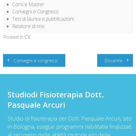
Corsi e Master
Convegni e Congressi
Tesi di laurea e pubblicazioni
Relatore di tesi
Posted in
CV
Navigazione
Convegni e congressi
Docente
articoli
Studiodi Fisioterapia Dott.
Pasquale Arcuri
Studio di fisioterapia del Dott. Pasquale Arcuri, sito
in Bologna, esegue programmi riabilitativi finalizzati
al recupero delle abilità motorie e/o delle