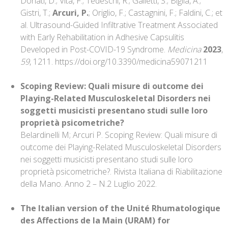
Donati, D.; Vita, F.; Tedeschi, R.; Galletti, S.; Biglia, A.;
Gistri, T.;
Arcuri, P.
; Origlio, F.; Castagnini, F.; Faldini, C.; et
al. Ultrasound-Guided Infiltrative Treatment Associated
with Early Rehabilitation in Adhesive Capsulitis
Developed in Post-COVID-19 Syndrome.
Medicina
2023
,
59
, 1211.
https://doi.org/10.3390/medicina59071211
Scoping Review: Quali misure di outcome dei
Playing-Related Musculoskeletal Disorders nei
soggetti
musicisti presentano studi sulle loro
proprietà psicometriche?
Belardinelli M; Arcuri P. Scoping Review: Quali misure di
outcome dei Playing-Related Musculoskeletal Disorders
nei soggetti musicisti presentano studi sulle loro
proprietà psicometriche?. Rivista Italiana di Riabilitazione
della Mano. Anno 2 – N.2 Luglio 2022.
The Italian version of the Unité Rhumatologique
des Affections de la Main (URAM) for