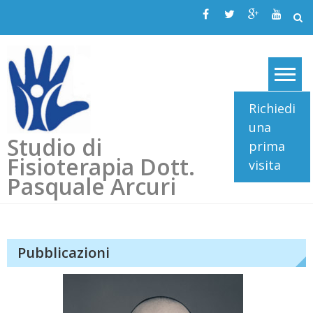
Skip
to
content
Richiedi
una
Studio di
prima
Fisioterapia Dott.
visita
Pasquale Arcuri
Pubblicazioni